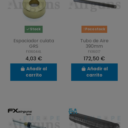
Stock
Poco stock
Espaciador culata
Tubo de Aire
GRS
390mm
FX16044L
FX16017
4,03 €
172,50 €
Añadir al
Añadir al
carrito
carrito