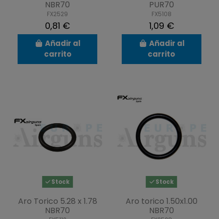
NBR70
PUR70
FX2529
FX5108
0,81 €
1,09 €
Añadir al
Añadir al
carrito
carrito
Stock
Stock
Aro Torico 5.28 x 1.78
Aro torico 1.50x1.00
NBR70
NBR70