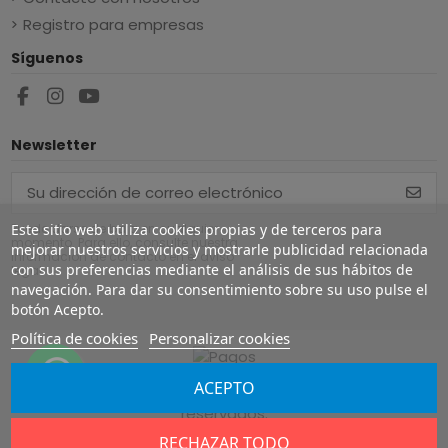
Registro para empresas
Síguenos
Newsletter
Puede darse de baja en cualquier
Este sitio web utiliza cookies propias y de terceros para
momento. Para ello, consulte nuestra
mejorar nuestros servicios y mostrarle publicidad relacionada
información de contacto en el aviso
con sus preferencias mediante el análisis de sus hábitos de
legal.
navegación. Para dar su consentimiento sobre su uso pulse el
botón Acepto.
Política de cookies
Personalizar cookies
ACEPTO
Copyright ©
2026
Europe Airguns ®. Todos los derechos
reservados.
RECHAZAR TODO
Aviso legal
|
Terminos y condiciones
|
Envío