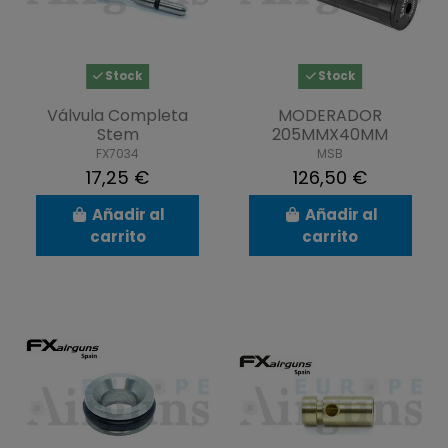
Stock
Stock
Válvula Completa
MODERADOR
Stem
205MMX40MM
FX7034
MSB
17,25 €
126,50 €
Añadir al
Añadir al
carrito
carrito