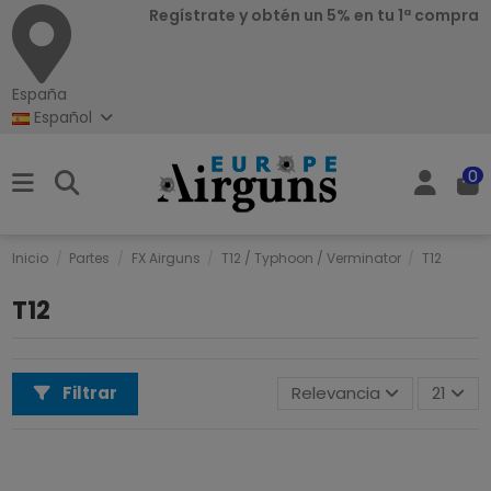
Regístrate y obtén un 5% en tu 1ª compra
España
Español
0
Inicio
Partes
FX Airguns
T12 / Typhoon / Verminator
T12
T12
Filtrar
Relevancia
21