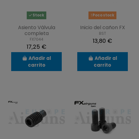
Stock
Poco stock
Asiento Válvula
Inicio del cañon FX
completa
BST
FX7044
13,80 €
17,25 €
Añadir al
Añadir al
carrito
carrito