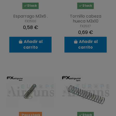
Stock
Stock
Esparrago M3x6 .
Tornillo cabeza
hueca M3x10
FX2500
FX2527
0,58 €
0,69 €
Añadir al
Añadir al
carrito
carrito
Poco stock
Stock