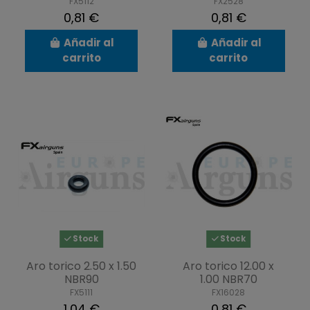
FX5112
FX2528
0,81 €
0,81 €
Añadir al
Añadir al
carrito
carrito
Stock
Stock
Aro torico 2.50 x 1.50
Aro torico 12.00 x
NBR90
1.00 NBR70
FX5111
FX16028
1,04 €
0,81 €