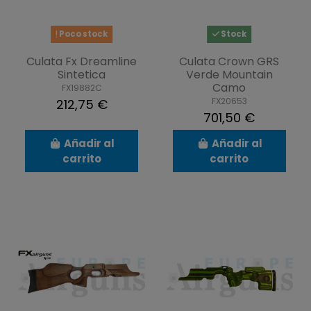
Poco stock
Stock
Culata Fx Dreamline
Culata Crown GRS
Sintetica
Verde Mountain
Camo
FX19882C
FX20653
212,75 €
701,50 €
Añadir al
Añadir al
carrito
carrito