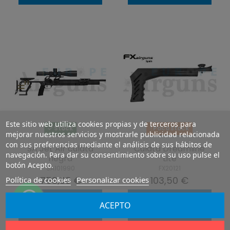
Este sitio web utiliza cookies propias y de terceros para
Stock
Poco stock
mejorar nuestros servicios y mostrarle publicidad relacionada
con sus preferencias mediante el análisis de sus hábitos de
SA Jet Air culata
Culata Dreamline
navegación. Para dar su consentimiento sobre su uso pulse el
negra
Lite
botón Acepto.
SA101990
FX20121
759,38 €
103,50 €
Política de cookies
Personalizar cookies
Añadir al
Añadir al
ACEPTO
carrito
carrito