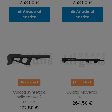
253,00 €
253,00 €
Añadir al
Añadir al
carrito
carrito
Poco stock
Poco stock
Culata Syntetica
Culata Maverick
Wildcat MK2
FX20381
FX19495
264,50 €
172,50 €