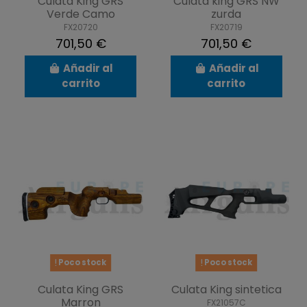
Culata King GRS
Culata king GRS NW
Verde Camo
zurda
FX20720
FX20719
701,50 €
701,50 €
Añadir al
Añadir al
carrito
carrito
Poco stock
Poco stock
Culata King GRS
Culata King sintetica
Marron
FX21057C