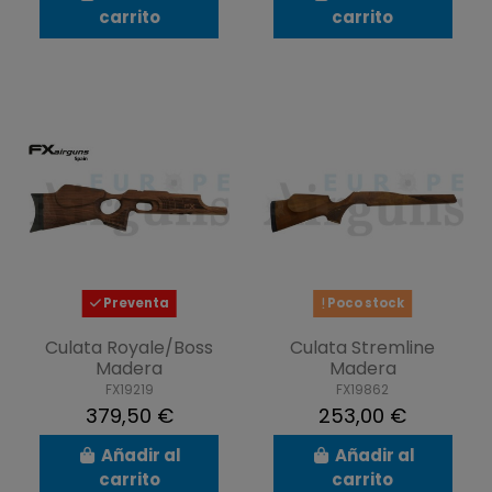
carrito
carrito
Preventa
Poco stock
Culata Royale/Boss
Culata Stremline
Madera
Madera
FX19219
FX19862
379,50 €
253,00 €
Añadir al
Añadir al
carrito
carrito