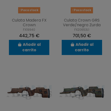
Poco stock
Poco stock
Culata Madera FX
Culata Crown GRS
Crown
Verde/negro Zurda
FX19940
FX20653L1
442,75 €
701,50 €
Añadir al
Añadir al
carrito
carrito