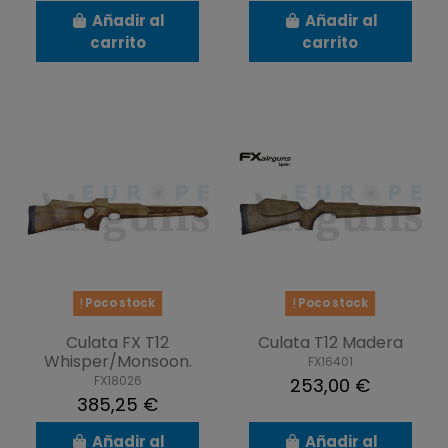
Añadir al
Añadir al
carrito
carrito
Poco stock
Poco stock
Culata FX T12
Culata T12 Madera
Whisper/Monsoon.
FX16401
FX18026
253,00 €
385,25 €
Añadir al
Añadir al