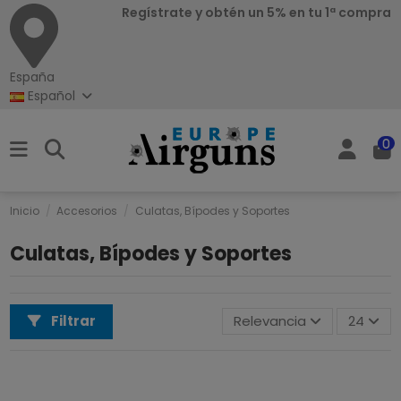
Regístrate y obtén un 5% en tu 1ª compra
España
Español
0
Inicio
Accesorios
Culatas, Bípodes y Soportes
Culatas, Bípodes y Soportes
Filtrar
Relevancia
24