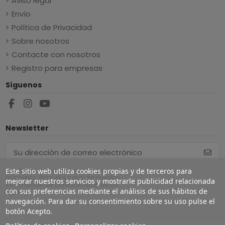
Aviso legal
Envío
Política de Privacidad
Sobre nosotros
Contacte con nosotros
Registro para empresas
Síguenos
Newsletter
Puede darse de baja en cualquier
Este sitio web utiliza cookies propias y de terceros para
momento. Para ello, consulte nuestra
mejorar nuestros servicios y mostrarle publicidad relacionada
información de contacto en el aviso
con sus preferencias mediante el análisis de sus hábitos de
legal.
navegación. Para dar su consentimiento sobre su uso pulse el
botón Acepto.