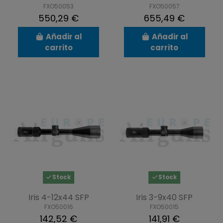
FXO50053
FXO50057
550,29 €
655,49 €
Añadir al
Añadir al
carrito
carrito
Stock
Stock
Iris 4-12x44 SFP
Iris 3-9x40 SFP
FXO50016
FXO50015
142,52 €
141,91 €