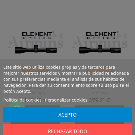
Este sitio web utiliza cookies propias y de terceros para
Poco stock
Poco stock
mejorar nuestros servicios y mostrarle publicidad relacionada
con sus preferencias mediante el análisis de sus hábitos de
HELIX 6-24X50 APR-
HELIX 6-24x50 EHR-
navegación. Para dar su consentimiento sobre su uso pulse el
2D MOA
1C MOA
botón Acepto.
FXO50045
FXO50042
448,50 €
379,21 €
Política de cookies
Personalizar cookies
Añadir al
Añadir al
ACEPTO
carrito
carrito
RECHAZAR TODO