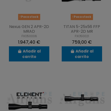
Poco stock
Poco stock
Nexus GEN 2 APR-2D
TITAN 5-25x56 FFP
MRAD
APR-2D MR
FXO50006
FXO50021
1.947,40 €
759,00 €
Añadir al
Añadir al
carrito
carrito