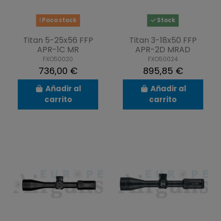
Poco stock
Stock
Titan 5-25x56 FFP
Titan 3-18x50 FFP
APR-1C MR
APR-2D MRAD
FXO50020
FXO50024
736,00 €
895,85 €
Añadir al
Añadir al
carrito
carrito