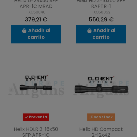
HELIX 6-24x50 SFP
Helix HD 2-16x50 SFP
APR-1C MRAD
RAPTR-1
FXO50040
FXO50052
379,21 €
550,29 €
Añadir al
Añadir al
carrito
carrito
Preventa
Poco stock
Helix HDLR 2-16x50
Helix HD Compact
SFP APR-1C
2-12x42