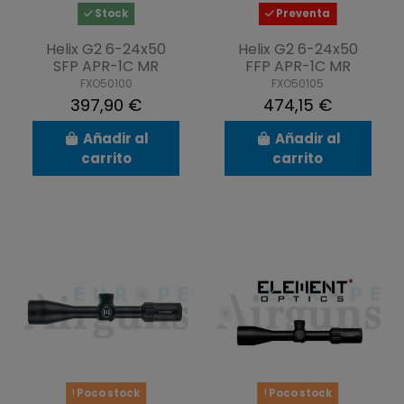
Stock
Preventa
Helix G2 6-24x50
Helix G2 6-24x50
SFP APR-1C MR
FFP APR-1C MR
FXO50100
FXO50105
397,90 €
474,15 €
Añadir al
Añadir al
carrito
carrito
Poco stock
Poco stock