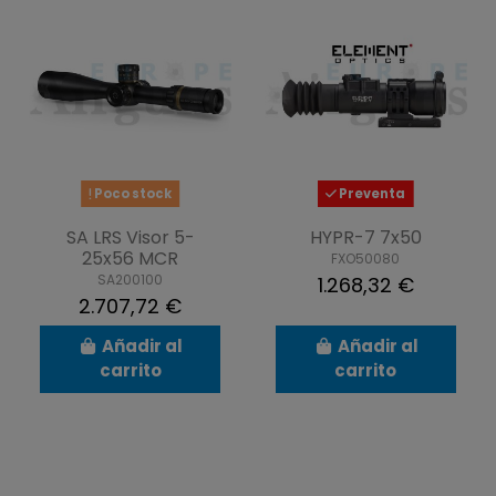
Poco stock
Preventa
SA LRS Visor 5-
HYPR-7 7x50
25x56 MCR
FXO50080
SA200100
1.268,32 €
2.707,72 €
Añadir al
Añadir al
carrito
carrito