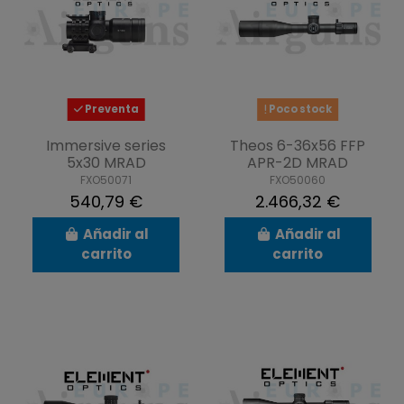
Preventa
Poco stock
Immersive series
Theos 6-36x56 FFP
5x30 MRAD
APR-2D MRAD
FXO50071
FXO50060
540,79 €
2.466,32 €
Añadir al
Añadir al
carrito
carrito