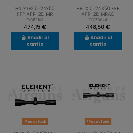
Helix G2 6-24x50
HELIX 6-24X50 FFP
FFP APR-2D MR
APR-2D MRAD
FXO50103
FXO50044
474,15 €
448,50 €
Añadir al
Añadir al
carrito
carrito
Poco stock
Poco stock