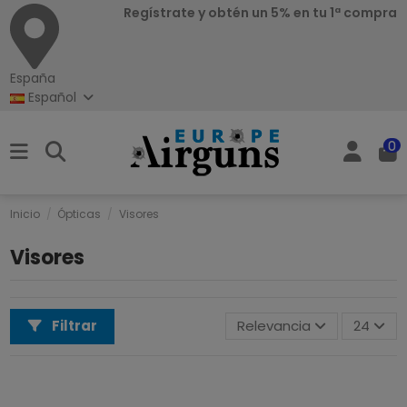
Regístrate y obtén un 5% en tu 1ª compra
España
Español
0
Inicio
Ópticas
Visores
Visores
Filtrar
Relevancia
24