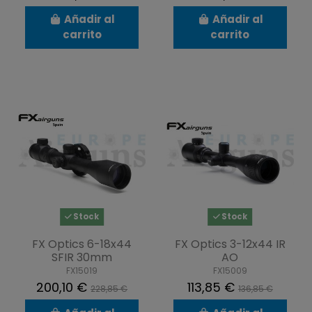
Añadir al
Añadir al
carrito
carrito
Stock
Stock
FX Optics 6-18x44
FX Optics 3-12x44 IR
SFIR 30mm
AO
FX15019
FX15009
200,10 €
113,85 €
228,85 €
136,85 €