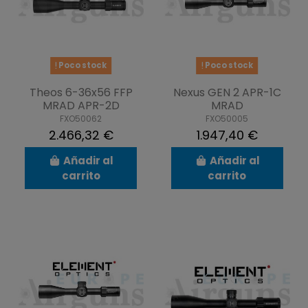
Poco stock
Poco stock
Theos 6-36x56 FFP
Nexus GEN 2 APR-1C
MRAD APR-2D
MRAD
FXO50062
FXO50005
2.466,32 €
1.947,40 €
Añadir al
Añadir al
carrito
carrito