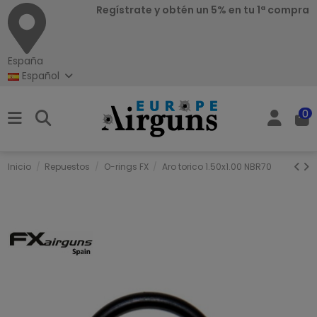
Regístrate y obtén un 5% en tu 1ª compra
España
Español
0
Inicio
Repuestos
O-rings FX
Aro torico 1.50x1.00 NBR70