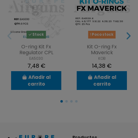
Stock
Poco stock
O-ring Kit Fx
Kit O-ring Fx
Regulator CPL
Maverick
EA5030
KOB
7,48 €
14,38 €
Añadir al
Añadir al
carrito
carrito
Productos