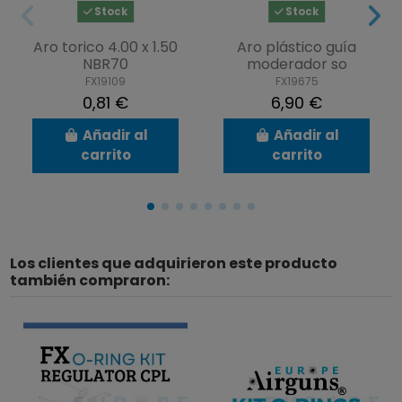
Stock
Stock
Aro torico 4.00 x 1.50
Aro plástico guía
NBR70
moderador so
FX19109
FX19675
0,81 €
6,90 €
Añadir al
Añadir al
carrito
carrito
Los clientes que adquirieron este producto
también compraron: