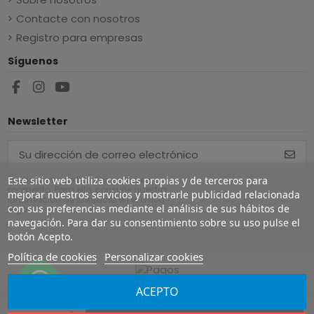
Contacte con nosotros
Registro para empresas
Síguenos
Newsletter
Este sitio web utiliza cookies propias y de terceros para
Puede darse de baja en cualquier
momento. Para ello, consulte nuestra
mejorar nuestros servicios y mostrarle publicidad relacionada
información de contacto en el aviso
con sus preferencias mediante el análisis de sus hábitos de
legal.
navegación. Para dar su consentimiento sobre su uso pulse el
botón Acepto.
Política de cookies
Personalizar cookies
ACEPTO
Copyright ©
2026
Europe Airguns ®. Todos los derechos
reservados.