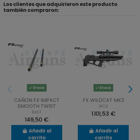
Los clientes que adquirieron este producto
también compraron:
Stock
Stock
CAÑON FX IMPACT
FX WILDCAT MK3
SMOOTH TWIST
WC3
BAST
1.101,53 €
149,50 €
Añadir al
Añadir al
carrito
carrito