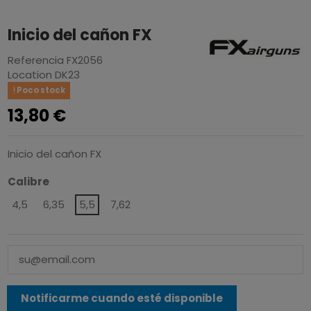
Inicio del cañon FX
Referencia
FX2056
Location
DK23
Poco stock
13,80 €
Inicio del cañon FX
Calibre
4,5
6,35
5,5
7,62