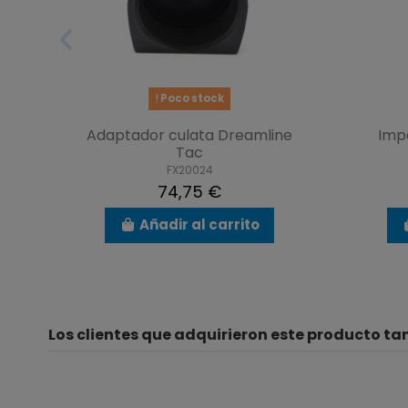
Poco stock
Adaptador culata Dreamline
Impa
Tac
FX20024
74,75 €
Añadir al carrito
Los clientes que adquirieron este producto t