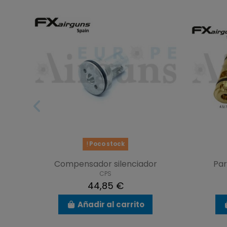
Poco stock
Compensador silenciador
Par
CPS
44,85 €
Añadir al carrito