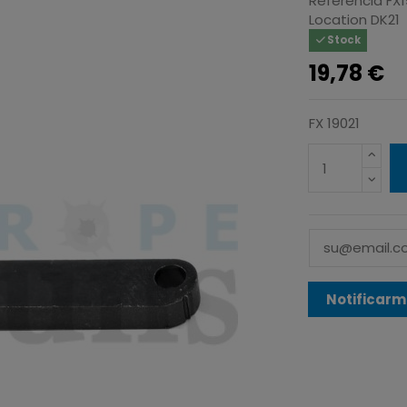
Referencia
FX1
Location
DK21
Stock
19,78 €
FX 19021