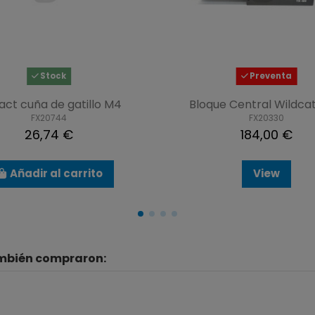
Stock
Preventa
ct cuña de gatillo M4
Bloque Central Wildcat
FX20744
FX20330
26,74 €
184,00 €
Añadir al carrito
View
ambién compraron: