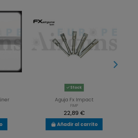
Stock
iner
Aguja Fx Impact
FIMP
22,89 €
to
Añadir al carrito