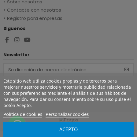
Sobre nosotros
Contacte con nosotros
Registro para empresas
Síguenos
Newsletter
Puede darse de baja en cualquier
Este sitio web utiliza cookies propias y de terceros para
momento. Para ello, consulte nuestra
mejorar nuestros servicios y mostrarle publicidad relacionada
información de contacto en el aviso
con sus preferencias mediante el análisis de sus hábitos de
legal.
navegación. Para dar su consentimiento sobre su uso pulse el
botón Acepto.
Política de cookies
Personalizar cookies
ACEPTO
Copyright ©
2026
Europe Airguns ®. Todos los derechos