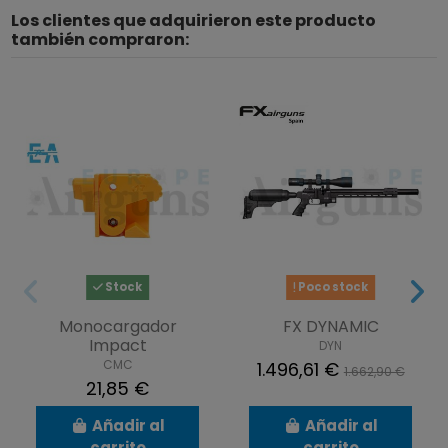
Los clientes que adquirieron este producto
también compraron:
Stock
Poco stock
Monocargador
FX DYNAMIC
Impact
DYN
CMC
1.496,61 €
1.662,90 €
21,85 €
Añadir al
Añadir al
carrito
carrito