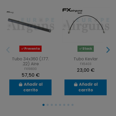
Preventa
Stock
Tubo 34x360 (.177.
Tubo Kevlar
.22) Aire
FX5403
FX19830
23,00 €
57,50 €
Añadir al
Añadir al
carrito
carrito