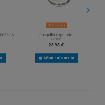
Poco stock
 EST-CA
Casquillo regulador
C
FX19512
23,63 €
to
Añadir al carrito