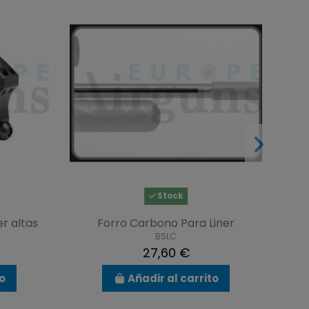
Stock
r altas
Forro Carbono Para Liner
BSLC
27,60 €
to
Añadir al carrito