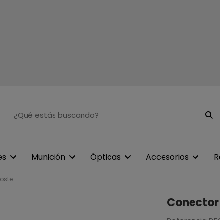
es
Munición
Ópticas
Accesorios
R
oste
Conector 