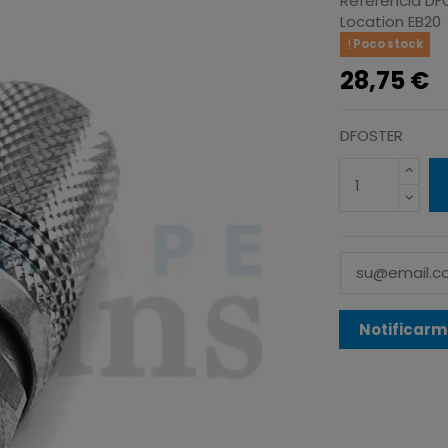
Referencia
DF
Location
EB20
Poco stock
28,75 €
DFOSTER