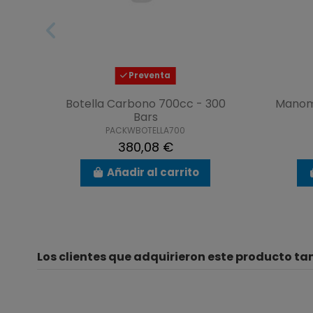
Preventa
Botella Carbono 700cc - 300
Manom
Bars
PACKWBOTELLA700
380,08 €
Añadir al carrito
Los clientes que adquirieron este producto t