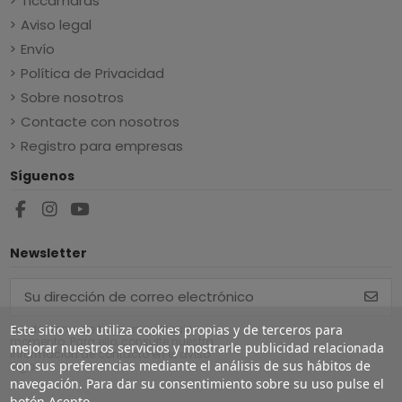
Ticcámaras
Aviso legal
Envío
Política de Privacidad
Sobre nosotros
Contacte con nosotros
Registro para empresas
Síguenos
Newsletter
Puede darse de baja en cualquier
Este sitio web utiliza cookies propias y de terceros para
momento. Para ello, consulte nuestra
mejorar nuestros servicios y mostrarle publicidad relacionada
información de contacto en el aviso
con sus preferencias mediante el análisis de sus hábitos de
legal.
navegación. Para dar su consentimiento sobre su uso pulse el
botón Acepto.