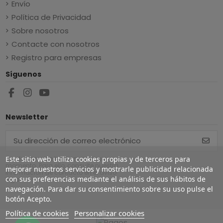
Envío
Política de Privacidad
Sobre nosotros
Contacte con nosotros
Registro para empresas
Síguenos
Newsletter
Este sitio web utiliza cookies propias y de terceros para
Puede darse de baja en cualquier
momento. Para ello, consulte nuestra
mejorar nuestros servicios y mostrarle publicidad relacionada
información de contacto en el aviso
con sus preferencias mediante el análisis de sus hábitos de
legal.
navegación. Para dar su consentimiento sobre su uso pulse el
botón Acepto.
Política de cookies
Personalizar cookies