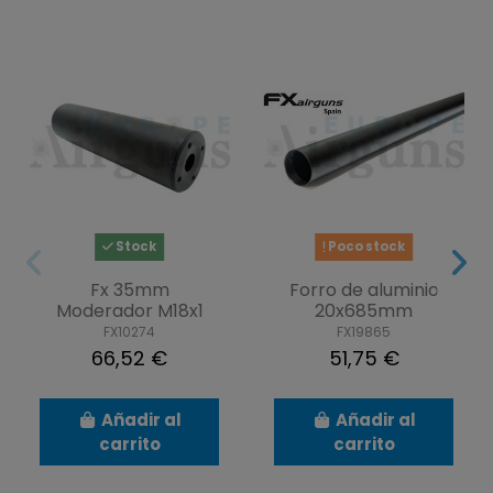
Stock
Poco stock
Fx 35mm
Forro de aluminio
Moderador M18x1
20x685mm
FX10274
FX19865
66,52 €
51,75 €
Añadir al
Añadir al
carrito
carrito