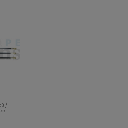
K3 /
mm