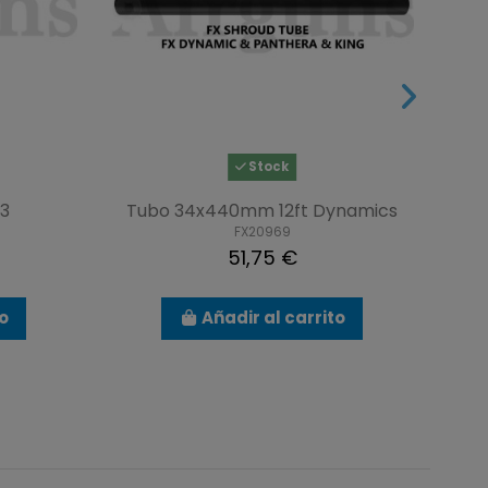
Stock
M3
Tubo 34x440mm 12ft Dynamics
FX20969
51,75 €
to
Añadir al carrito