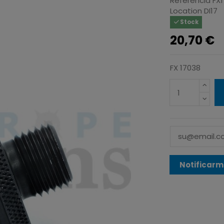
Referencia
FX
Location
DI17
Stock
20,70 €
FX 17038