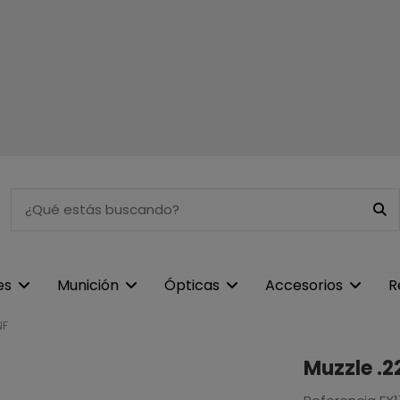
es
Munición
Ópticas
Accesorios
R
NF
Muzzle .2