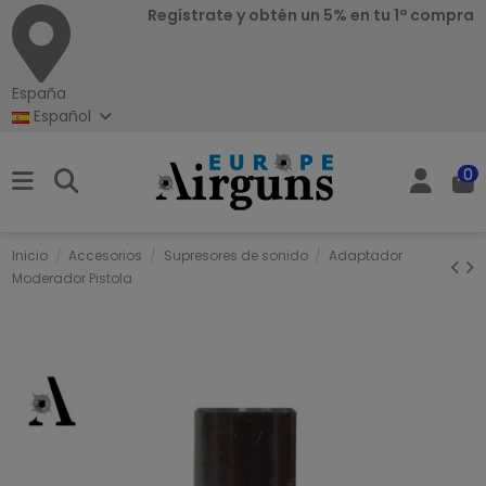
Regístrate y obtén un 5% en tu 1ª compra
España
Español
0
Inicio
Accesorios
Supresores de sonido
Adaptador
Moderador Pistola