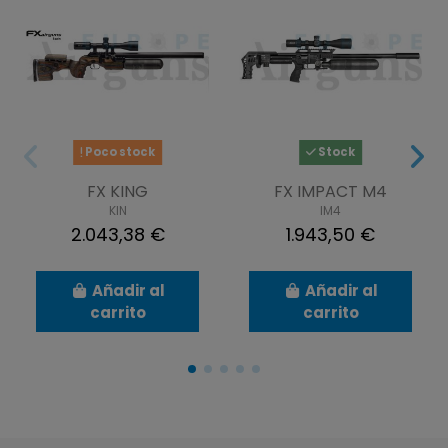
Poco stock
Stock
FX KING
FX IMPACT M4
KIN
IM4
2.043,38 €
1.943,50 €
Añadir al
Añadir al
carrito
carrito