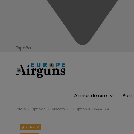
España
Armas de aire
Part
Inicio
Ópticas
Visores
FX Optics 3-12x44 IR AO
¡En oferta!