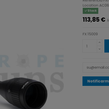
Referencia
FX
Location
AC0
Stock
113,85 €
FX 15009