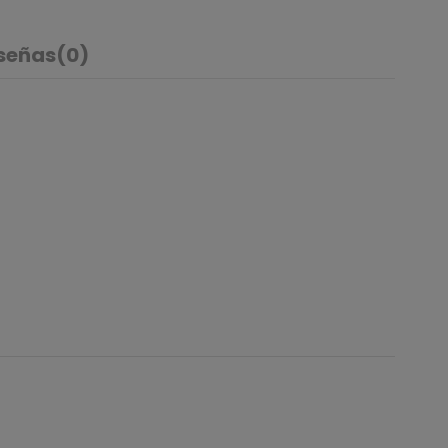
señas
(0)