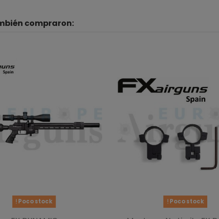
ambién compraron:
Poco stock
Poco stock