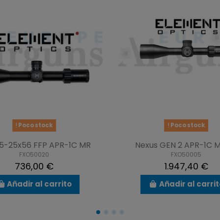
Poco stock
Poco stock
 5-25x56 FFP APR-1C MR
Nexus GEN 2 APR-1C 
FXO50020
FXO50005
736,00 €
1.947,40 €
Añadir al carrito
Añadir al carri