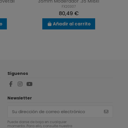
ovetail
35mm Moderador .35 M18x1
FX20307
80,49 €
to
Añadir al carrito
Síguenos
Newsletter
Puede darse de baja en cualquier
momento. Para ello, consulte nuestra