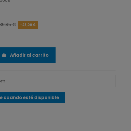
15009
6
136,85 €
-23,00 €
Añadir al carrito