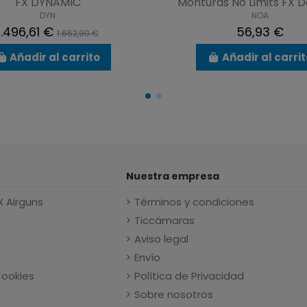
FX DYNAMIC
Monturas No Limits FX D
DYN
NOA
1.496,61 €
56,93 €
1.662,90 €
Añadir al carrito
Añadir al carri
Nuestra empresa
X Airguns
Términos y condiciones
Ticcámaras
Aviso legal
Envío
Cookies
Política de Privacidad
Sobre nosotros