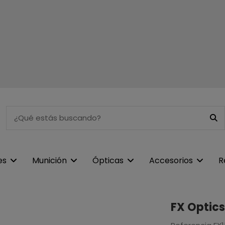
es
Munición
Ópticas
Accesorios
R
FX Optics