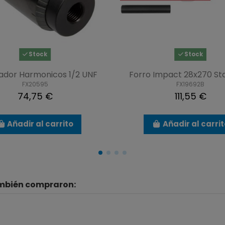
Stock
Stock
dor Harmonicos 1/2 UNF
Forro Impact 28x270 St
FX20595
FX19692B
74,75 €
111,55 €
Añadir al carrito
Añadir al carri
ambién compraron: