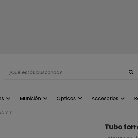
es
Munición
Ópticas
Accesorios
R
62,5mm
Tubo for