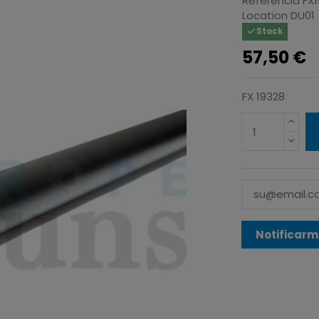
Referencia
FX
Location
DU01
Stock
57,50 €
FX 19328