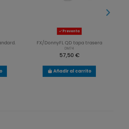
Preventa
andard.
FX/DonnyFL QD tapa trasera
DM74
57,50 €
to
Añadir al carrito