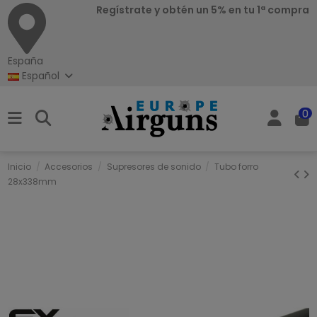
Regístrate y obtén un 5% en tu 1ª compra
España
Español
0
Inicio
Accesorios
Supresores de sonido
Tubo forro
28x338mm