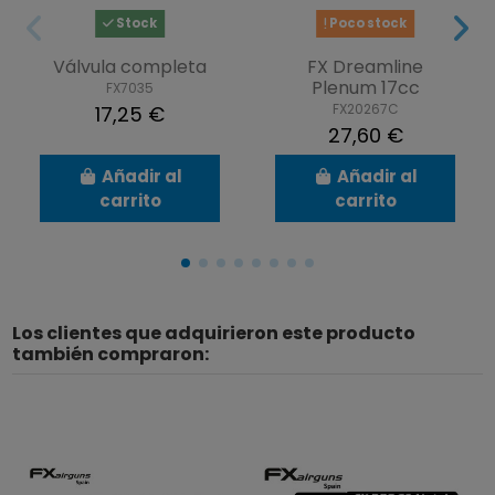
Stock
Poco stock
Válvula completa
FX Dreamline
Plenum 17cc
FX7035
FX20267C
17,25 €
27,60 €
Añadir al
Añadir al
carrito
carrito
Los clientes que adquirieron este producto
también compraron: