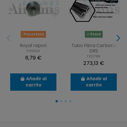
Poco stock
Stock
Royal rapon
Tubo Fibra Carbono
DRS
FX19343
FX21788
6,79 €
273,13 €
Añadir al
Añadir al
carrito
carrito