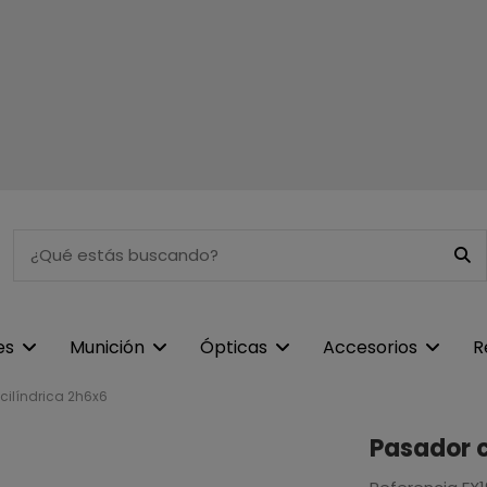
es
Munición
Ópticas
Accesorios
R
cilíndrica 2h6x6
Pasador c