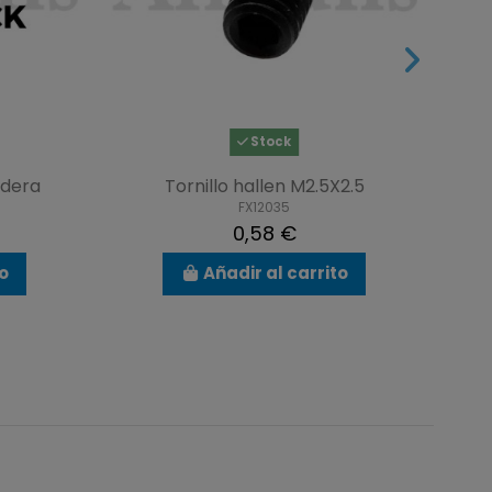
Stock
adera
Tornillo hallen M2.5X2.5
FX12035
0,58 €
to
Añadir al carrito