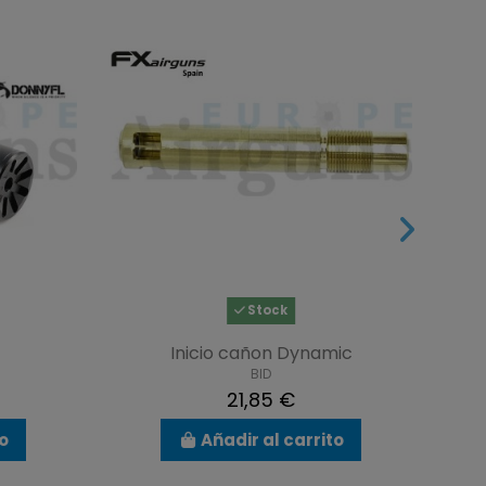
Stock
Inicio cañon Dynamic
BID
21,85 €
to
Añadir al carrito