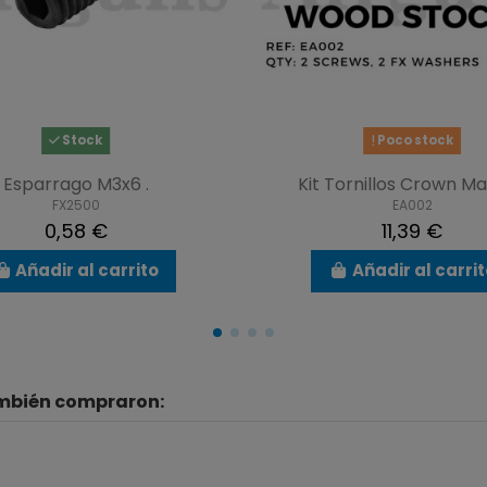
Stock
Poco stock
Esparrago M3x6 .
Kit Tornillos Crown M
FX2500
EA002
0,58 €
11,39 €
Añadir al carrito
Añadir al carri
ambién compraron: