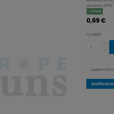
Referencia
FX1
Location
DF02
Stock
0,69 €
FX 19601