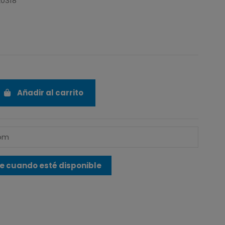
20318
9
Añadir al carrito