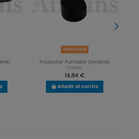
Poco stock
namic
Protector Portador Dynamic
FX20913
14,84 €
to
Añadir al carrito