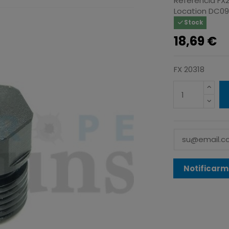
Referencia
FX
Location
DC0
Stock
18,69 €
FX 20318