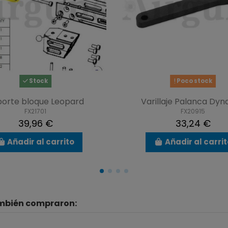
Stock
Poco stock
porte bloque Leopard
Varillaje Palanca Dy
FX21701
FX20915
39,96 €
33,24 €
Añadir al carrito
Añadir al carri
ambién compraron: