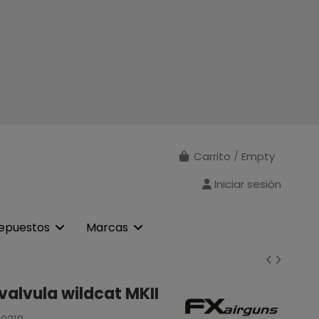
Carrito
/
Empty
Iniciar sesión
epuestos
Marcas
 valvula wildcat MKII