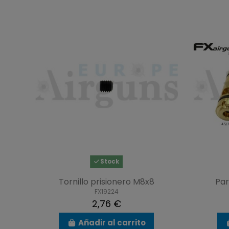
Stock
Tornillo prisionero M8x8
Par
FX19224
2,76 €
Añadir al carrito