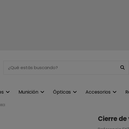
es
Munición
Ópticas
Accesorios
R
MKII
Cierre de