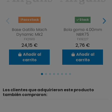
Poco stock
Stock
Base Gatillo Mach
Bola goma 4.00mm
Dynamic Mk2
NBR75
FX21910
FX19227
24,15 €
2,76 €
Añadir al
Añadir al
carrito
carrito
Los clientes que adquirieron este producto
también compraron: