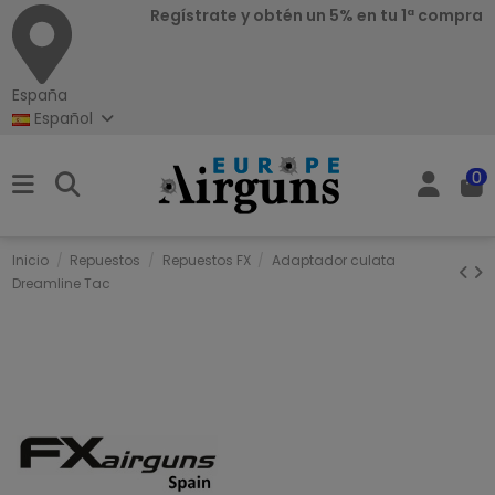
Regístrate y obtén un 5% en tu 1ª compra
España
Español
0
Inicio
Repuestos
Repuestos FX
Adaptador culata
Dreamline Tac