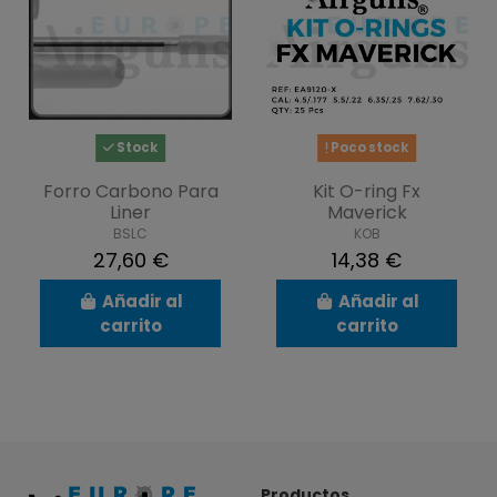
Stock
Poco stock
Forro Carbono Para
Kit O-ring Fx
Liner
Maverick
BSLC
KOB
27,60 €
14,38 €
Añadir al
Añadir al
carrito
carrito
Productos