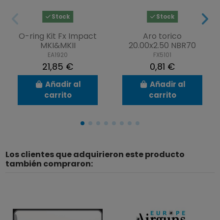
Stock
Stock
O-ring Kit Fx Impact
Aro torico
MKI&MKII
20.00x2.50 NBR70
EA1920
FX5101
21,85 €
0,81 €
Añadir al
Añadir al
carrito
carrito
Los clientes que adquirieron este producto
también compraron: