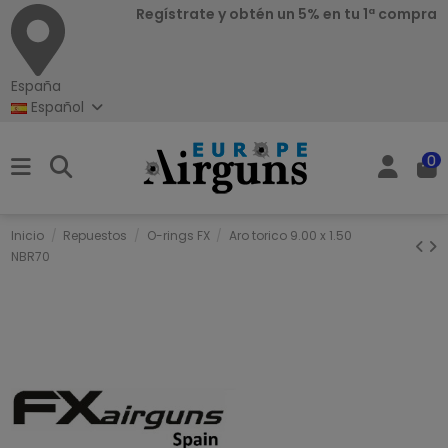
Regístrate y obtén un 5% en tu 1ª compra
España
Español
0
Inicio
Repuestos
O-rings FX
Aro torico 9.00 x 1.50
NBR70