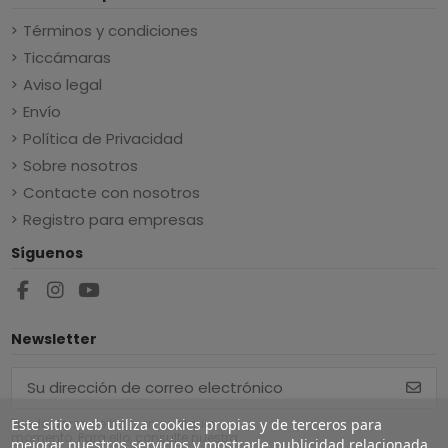
Términos y condiciones
Ticcámaras
Aviso legal
Envío
Política de Privacidad
Sobre nosotros
Contacte con nosotros
Registro para empresas
Síguenos
Newsletter
Puede darse de baja en cualquier
Este sitio web utiliza cookies propias y de terceros para
momento. Para ello, consulte nuestra
mejorar nuestros servicios y mostrarle publicidad relacionada