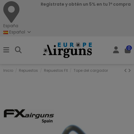
Regístrate y obtén un 5% en tu 1ª compra
España
Español
0
Inicio
Repuestos
Repuestos FX
Tope del cargador