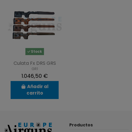
Stock
Culata Fx DRS GRS
GR1
1.046,50 €
Añadir al
carrito
Productos