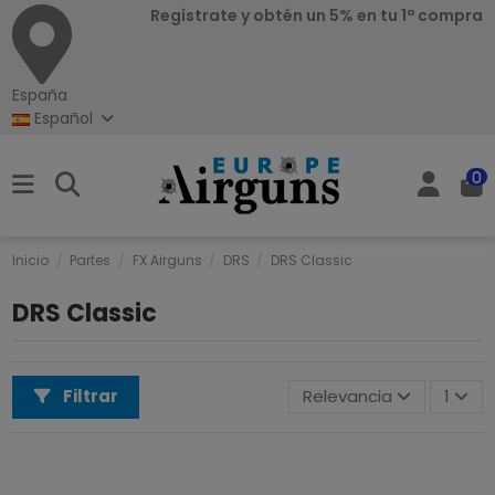
Regístrate y obtén un 5% en tu 1ª compra
España
Español
0
Inicio
Partes
FX Airguns
DRS
DRS Classic
DRS Classic
Filtrar
Relevancia
1