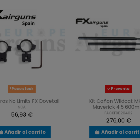
Poco stock
Preventa
as No Limits FX Dovetail
Kit Cañon Wildcat M
Maverick 4.5 600
NOA
PACKFXB20402
56,93 €
276,00 €
Añadir al carrito
Añadir al carri