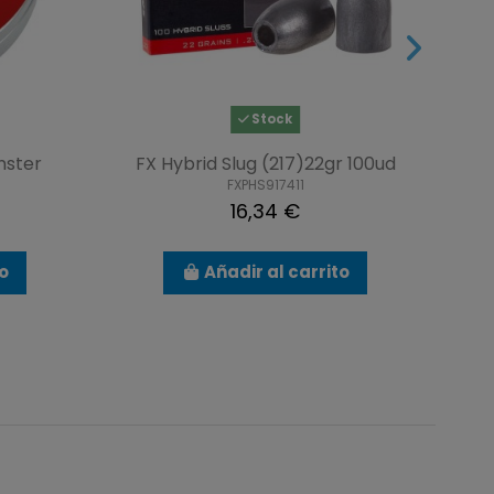
Stock
nster
FX Hybrid Slug (217)22gr 100ud
J
FXPHS917411
16,34 €
to
Añadir al carrito