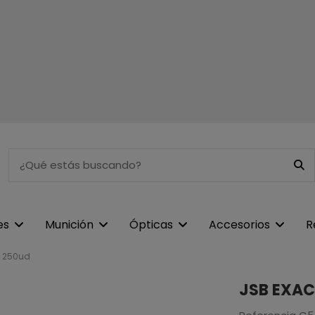
es
Munición
Ópticas
Accesorios
R
 250ud
JSB EXAC