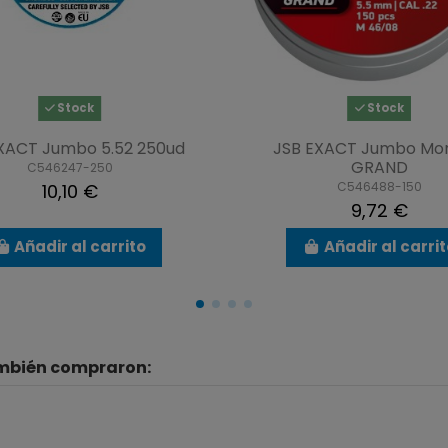
Stock
Stock
XACT Jumbo 5.52 250ud
JSB EXACT Jumbo Mo
GRAND
C546247-250
C546488-150
10,10 €
9,72 €
Añadir al carrito
Añadir al carri
ambién compraron: