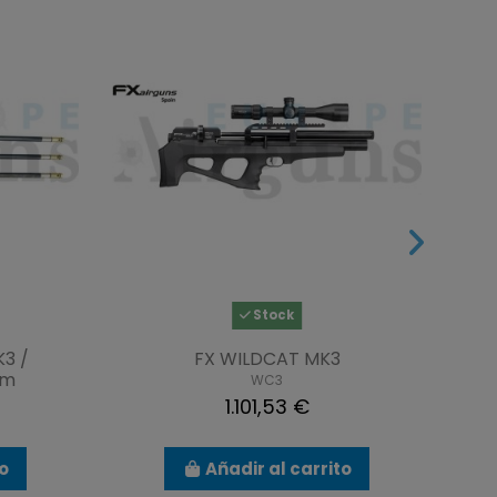
Stock
K3 /
FX WILDCAT MK3
mm
WC3
1.101,53 €
to
Añadir al carrito