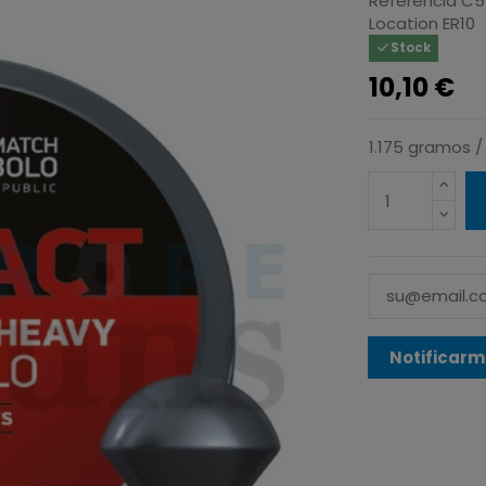
Referencia
C5
Location
ER10
Stock
10,10 €
1.175 gramos / 