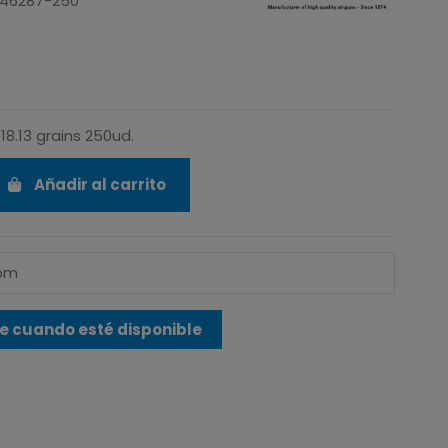
46287-250
18.13 grains 250ud.
Añadir al carrito