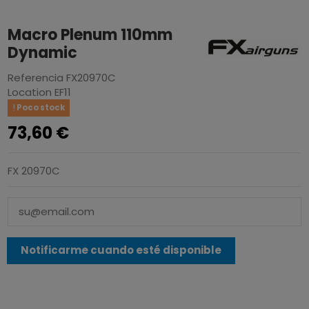
Macro Plenum 110mm
Dynamic
Referencia
FX20970C
Location
EF11
Poco stock
73,60 €
FX 20970C