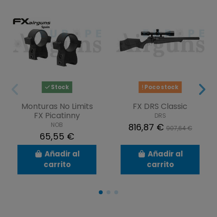
Stock
Poco stock
Monturas No Limits
FX DRS Classic
FX Picatinny
DRS
NOB
816,87 €
907,64 €
65,55 €
Añadir al
Añadir al
carrito
carrito