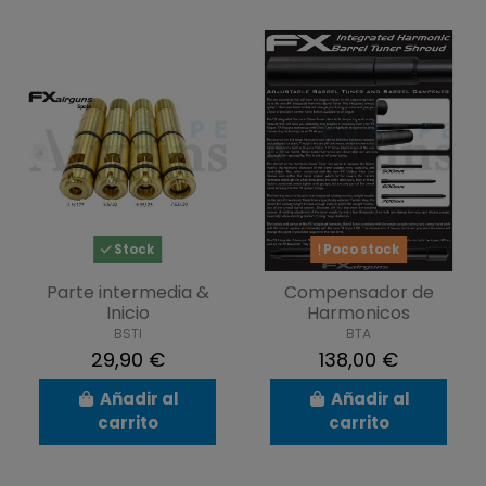
Stock
Poco stock
Parte intermedia &
Compensador de
Inicio
Harmonicos
BSTI
BTA
29,90 €
138,00 €
Añadir al
Añadir al
carrito
carrito