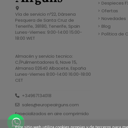
Despieces F
Ofertas
Vía de servicio nº22, Dársena
Novedades
Pesquera de Santa Cruz de
Blog
Tenerife, 38180, Tenerife, Spain
Lunes-Viernes: 9:00-14:00 15:00-
Política de 
18:00 WET
Almacén y servicio tecnico:
C/Pulimentadores 6, Nave 15,
Almansa 02640 Albacete, España
Lunes-Viernes 8:00-14:00 16:00-18:00
CET
+34967134018
sales@europeairguns.com
Especializados en aire comprimido
Este sitio web utiliza cookies propias y de terceros para m