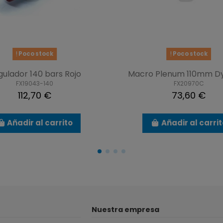
Poco stock
Poco stock
gulador 140 bars Rojo
Macro Plenum 110mm D
FX19043-140
FX20970C
112,70 €
73,60 €
Añadir al carrito
Añadir al carri
Nuestra empresa