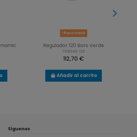
Poco stock
ynamic
Regulador 120 Bars Verde
B
FX19043-120
112,70 €
to
Añadir al carrito
Síguenos