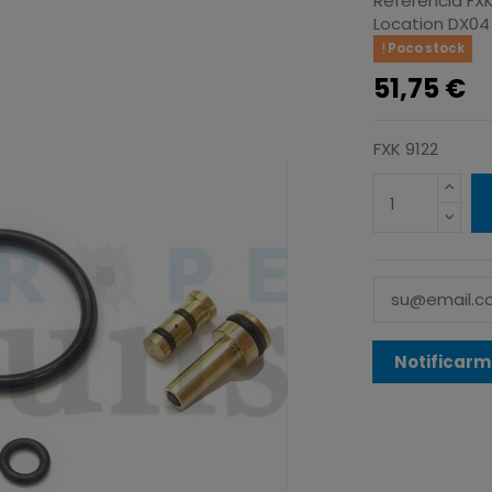
Referencia
FX
Location
DX04
Poco stock
51,75 €
FXK 9122