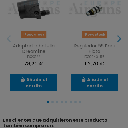
Poco stock
Poco stock
Adaptador botella
Regulador 55 Bars
Dreamline
Plata
FX20122
FX19043-55
78,20 €
112,70 €
Añadir al
Añadir al
carrito
carrito
Los clientes que adquirieron este producto
también compraron: