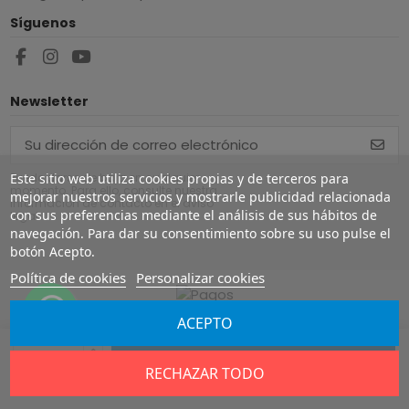
Síguenos
Newsletter
Este sitio web utiliza cookies propias y de terceros para
Puede darse de baja en cualquier
momento. Para ello, consulte nuestra
mejorar nuestros servicios y mostrarle publicidad relacionada
información de contacto en el aviso
con sus preferencias mediante el análisis de sus hábitos de
legal.
navegación. Para dar su consentimiento sobre su uso pulse el
botón Acepto.
Política de cookies
Personalizar cookies
ACEPTO
Copyright ©
2026
Europe Airguns ®. Todos los derechos
reservados.
Añadir al carrito
RECHAZAR TODO
Aviso legal
|
Terminos y condiciones
|
Envío