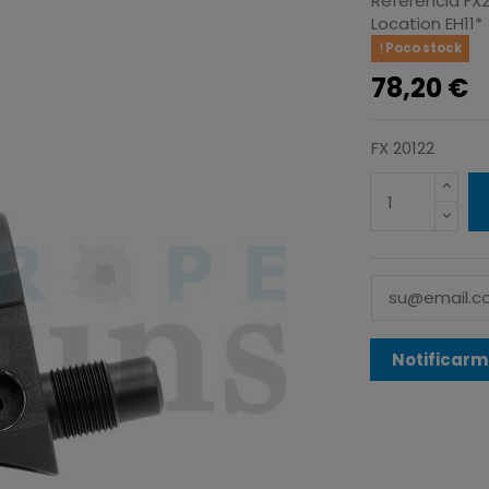
Referencia
FX
Location
EH11*
Poco stock
78,20 €
FX 20122