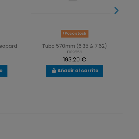
Poco stock
Leopard
Tubo 570mm (6.35 & 7.62)
FX19556
193,20 €
to
Añadir al carrito