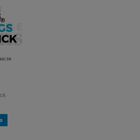
ick
to