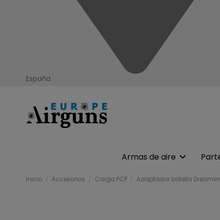
España
Armas de aire
Part
Inicio
Accesorios
Carga PCP
Adaptador botella Dreamli