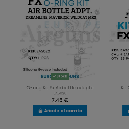
Stock
O-ring Kit Fx Airbottle adapto
Kit
EA5020
7,48 €
Añadir al carrito