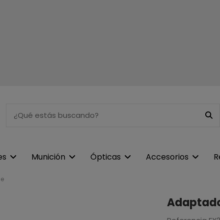
es
Munición
Ópticas
Accesorios
R
ne
Adaptado