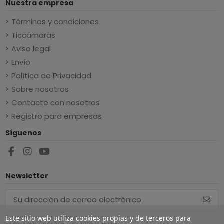
Nuestra empresa
Términos y condiciones
Ticcámaras
Aviso legal
Envío
Política de Privacidad
Sobre nosotros
Contacte con nosotros
Registro para empresas
Síguenos
Newsletter
Este sitio web utiliza cookies propias y de terceros para
Puede darse de baja en cualquier