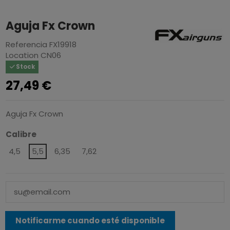
Aguja Fx Crown
Referencia
FX19918
Location
CN06
Stock
27,49 €
Aguja Fx Crown
Calibre
4,5
5,5
6,35
7,62