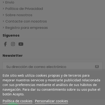
Envío
Política de Privacidad
Sobre nosotros
Contacte con nosotros
Registro para empresas
Síguenos
Newsletter
Este sitio web utiliza cookies propias y de terceros para
Puede darse de baja en cualquier
momento. Para ello, consulte nuestra
mejorar nuestros servicios y mostrarle publicidad relacionada
información de contacto en el aviso
con sus preferencias mediante el análisis de sus hábitos de
legal.
navegación. Para dar su consentimiento sobre su uso pulse el
botón Acepto.
Política de cookies
Personalizar cookies