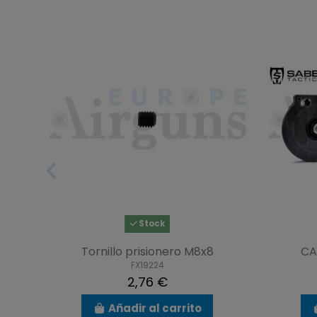
Stock
Tornillo prisionero M8x8
CA
FX19224
2,76 €
Añadir al carrito