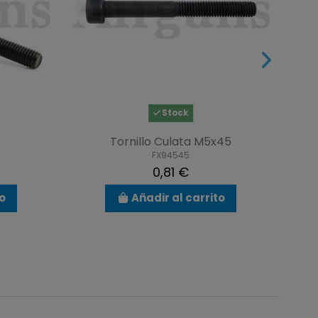
Stock
Tornillo Culata M5x45
FX94545
0,81 €
to
Añadir al carrito