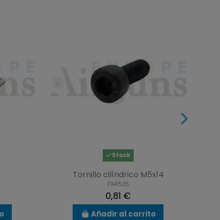
Stock
Tornillo cilíndrico M5x14
FX4535
0,81 €
to
Añadir al carrito