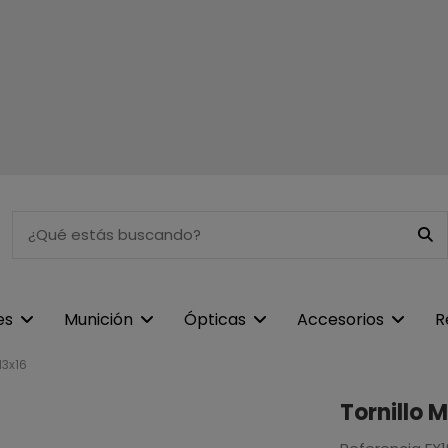
es
Munición
Ópticas
Accesorios
R
M3x16
Tornillo 