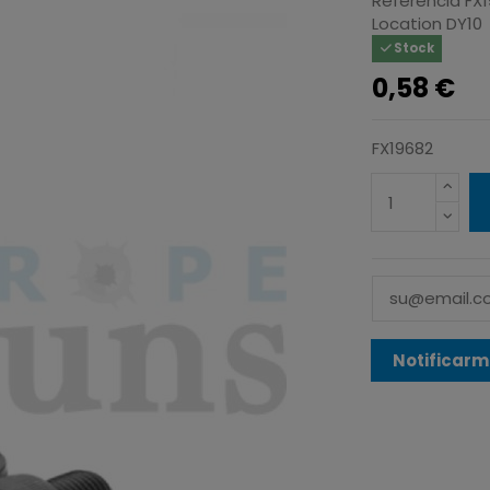
Referencia
FX
Location
DY10
Stock
0,58 €
FX19682