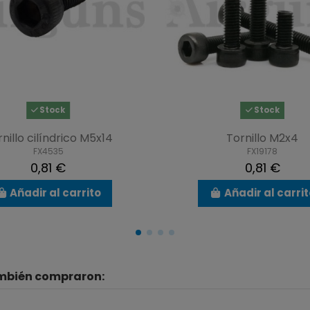
Stock
Stock
nillo cilíndrico M5x14
Tornillo M2x4
FX4535
FX19178
0,81 €
0,81 €
Añadir al carrito
Añadir al carri
ambién compraron: