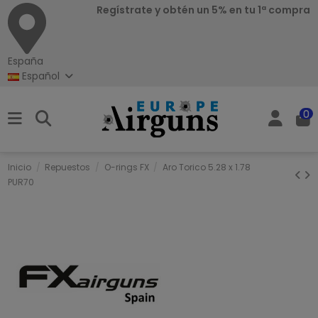
Regístrate y obtén un 5% en tu 1ª compra
España
Español
0
Inicio
Repuestos
O-rings FX
Aro Torico 5.28 x 1.78
PUR70