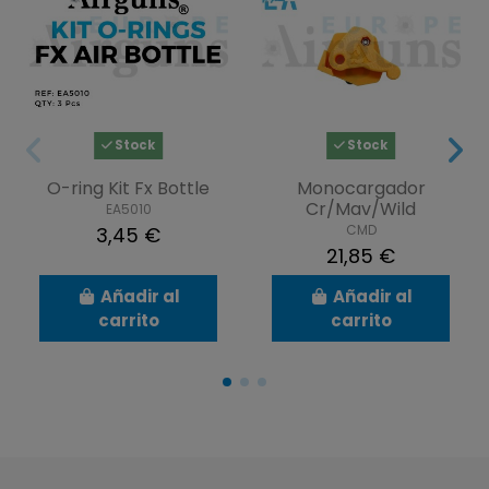
Stock
Stock
O-ring Kit Fx Bottle
Monocargador
Cr/Mav/Wild
EA5010
CMD
3,45 €
21,85 €
Añadir al
Añadir al
carrito
carrito