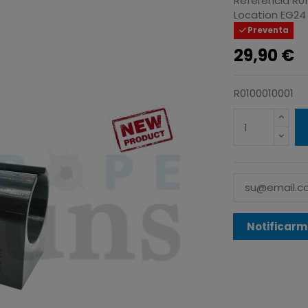
Referencia
R0
Location
EG24
Preventa
29,90 €
R0100010001