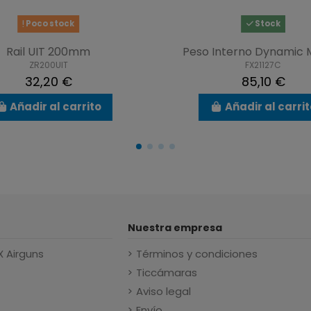
Poco stock
Stock
Rail UIT 200mm
Peso Interno Dynamic 
ZR200UIT
FX21127C
32,20 €
85,10 €
Añadir al carrito
Añadir al carri
Nuestra empresa
X Airguns
Términos y condiciones
Ticcámaras
Aviso legal
Envío