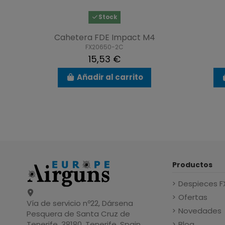
Stock
Cahetera FDE Impact M4
FX20650-2C
15,53 €
Añadir al carrito
Productos
Despieces F
Ofertas
Vía de servicio nº22, Dársena
Novedades
Pesquera de Santa Cruz de
Blog
Tenerife, 38180, Tenerife, Spain