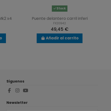
Stock
Mk2 x4
Puente delantero carril inferi
FX20942
49,45 €
to
Añadir al carrito
Síguenos
Newsletter