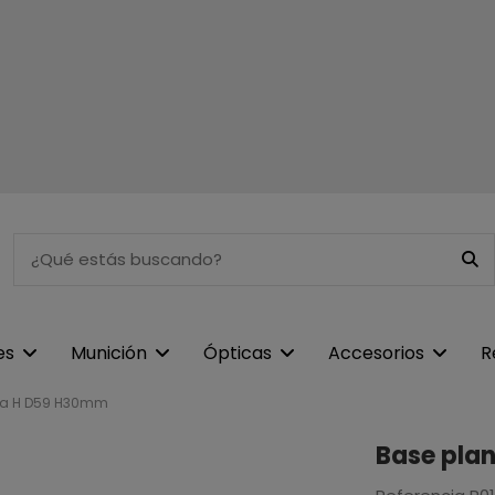
es
Munición
Ópticas
Accesorios
R
na H D59 H30mm
Base pla