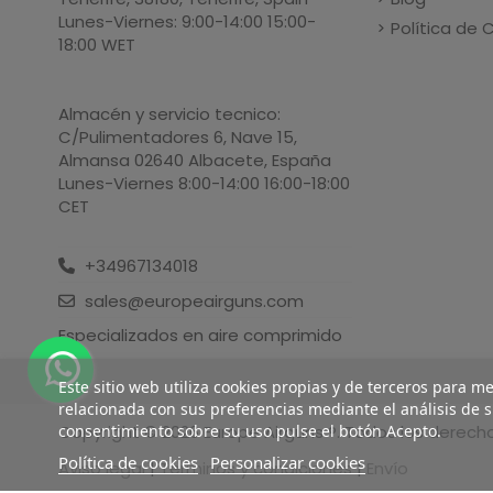
Lunes-Viernes: 9:00-14:00 15:00-
Política de 
18:00 WET
Almacén y servicio tecnico:
C/Pulimentadores 6, Nave 15,
Almansa 02640 Albacete, España
Lunes-Viernes 8:00-14:00 16:00-18:00
CET
+34967134018
sales@europeairguns.com
Especializados en aire comprimido
Este sitio web utiliza cookies propias y de terceros para m
relacionada con sus preferencias mediante el análisis de 
Copyright ©
2026
Europe Airguns ®. Todos los derech
consentimiento sobre su uso pulse el botón Acepto.
Política de cookies
Personalizar cookies
Aviso legal
|
Terminos y condiciones
|
Envío