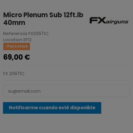
Micro Plenum Sub 12ft.lb
40mm
Referencia
FX20971C
Location
EF12
Poco stock
69,00 €
FX 20971C