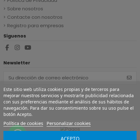
Política de Privacidad
Sobre nosotros
Contacte con nosotros
Registro para empresas
Síguenos
Newsletter
Este sitio web utiliza cookies propias y de terceros para
Puede darse de baja en cualquier
momento. Para ello, consulte nuestra
mejorar nuestros servicios y mostrarle publicidad relacionada
información de contacto en el aviso
con sus preferencias mediante el análisis de sus hábitos de
legal.
navegación. Para dar su consentimiento sobre su uso pulse el
botón Acepto.
Política de cookies
Personalizar cookies
ACEPTO