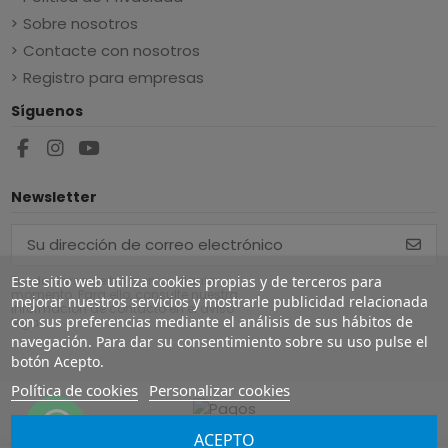
Sobre nosotros
Contacte con nosotros
Registro para empresas
Síguenos
Newsletter
Este sitio web utiliza cookies propias y de terceros para
Puede darse de baja en cualquier
momento. Para ello, consulte nuestra
mejorar nuestros servicios y mostrarle publicidad relacionada
información de contacto en el aviso
con sus preferencias mediante el análisis de sus hábitos de
legal.
navegación. Para dar su consentimiento sobre su uso pulse el
botón Acepto.
Política de cookies
Personalizar cookies
ACEPTO
Copyright ©
2026
Europe Airguns ®. Todos los derechos